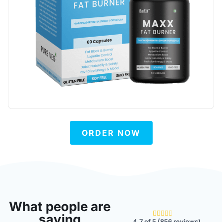
ORDER NOW
What people are





saying
4.7 of 5 (856 reviews)