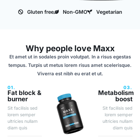
Gluten free
Non-GMO
Vegetarian
Why people love Maxx
Et amet ut in sodales proin volutpat. In a risus egestas
tempus. Turpis ut metus lorem risus amet scelerisque.
Viverra est nibh eu erat et ut.
01.
03.
Fat block &
Metabolism
burner
boost
Sit facilisis sed
Sit facilisis sed
lorem semper
lorem semper
ultricies nullam
ultricies nullam
diam quis
diam quis