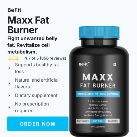
BeFit
Maxx Fat
Burner
Fight unwanted belly
fat. Revitalize cell
metabolism.
4.7 of 5 (856 reviews)





Supports healthy fat
loss
Natural and artificial
flavors
Dietary supplement
No prescription
required
ORDER NOW