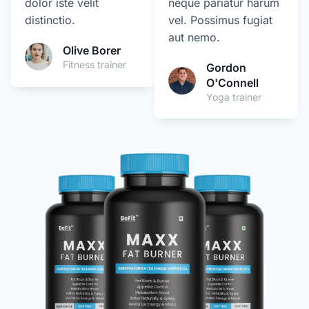
dolor iste velit
neque pariatur harum
distinctio.
vel. Possimus fugiat
aut nemo.
Olive Borer
Fitness trainer
Gordon
O'Connell
Yoga trainer