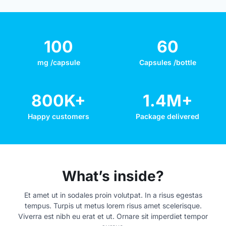
100
60
mg /capsule
Capsules /bottle
800K+
1.4M+
Happy customers
Package delivered
What’s inside?
Et amet ut in sodales proin volutpat. In a risus egestas
tempus. Turpis ut metus lorem risus amet scelerisque.
Viverra est nibh eu erat et ut. Ornare sit imperdiet tempor