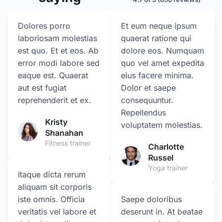
Dolores porro
Et eum neque ipsum
laboriosam molestias
quaerat ratione qui
est quo. Et et eos. Ab
dolore eos. Numquam
error modi labore sed
quo vel amet expedita
eaque est. Quaerat
eius facere minima.
aut est fugiat
Dolor et saepe
reprehenderit et ex.
consequuntur.
Repellendus
Kristy
voluptatem molestias.
Shanahan
Fitness trainer
Charlotte
Russel
Yoga trainer
Itaque dicta rerum
aliquam sit corporis
iste omnis. Officia
Saepe doloribus
veritatis vel labore et
deserunt in. At beatae